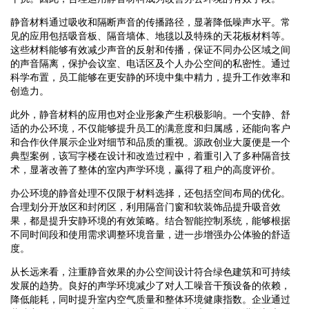
静音材料通过吸收和隔断声音的传播路径，显著降低噪声水平。常
见的应用包括吸音板、隔音墙体、地毯以及特殊的天花板材料等。
这些材料能够有效减少声音的反射和传播，保证不同办公区域之间
的声音隔离，保护会议室、电话区及个人办公空间的私密性。通过
科学布置，员工能够在更安静的环境中集中精力，提升工作效率和
创造力。
此外，静音材料的应用也对企业形象产生积极影响。一个安静、舒
适的办公环境，不仅能够提升员工的满意度和归属感，还能向客户
和合作伙伴展示企业对细节和品质的重视。源政创业大厦便是一个
典型案例，该写字楼在设计和改造过程中，着重引入了多种隔音技
术，显著改善了整体的室内声学环境，赢得了租户的高度评价。
办公环境的静音处理不仅限于材料选择，还包括空间布局的优化。
合理划分开放区和封闭区，利用隔音门窗和软装饰品提升吸音效
果，都是提升安静环境的有效策略。结合智能控制系统，能够根据
不同时间段和使用需求调整环境音量，进一步增强办公体验的舒适
度。
从长远来看，注重静音效果的办公空间设计符合绿色建筑和可持续
发展的趋势。良好的声学环境减少了对人工噪音干预设备的依赖，
降低能耗，同时提升室内空气质量和整体环境健康指数。企业通过