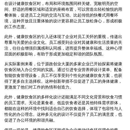
在设计健康饮食区时，布局和环境氛围同样关键。宽敞明亮的空
间、舒适的用餐区域和适宜的座椅布置，可以营造出轻松愉悦的用
餐体验，促进员工之间的交流与互动。比起传统的快餐式用餐环
境，这种开放且注重体验的设计更容易让员工放松身心，形成积极
的工作态度。
此外，健康饮食区的引入还体现了企业对员工关怀的重视，传递出
尊重与关爱的企业文化。员工感受到企业对其健康和生活质量的关
注，往往会增强归属感和认同感，进而提升整体幸福感。这种心理
层面的积极影响，有助于形成更加稳定和谐的团队氛围。
从实际案例来看，位于源政创业大厦的多家企业已开始探索将健康
饮食区纳入办公空间的实践。通过引进专业营养师设计菜单、配备
智能饮食管理设备，员工不仅享受到个性化的健康饮食方案，也获
得了更多自主选择权。这种创新举措不仅促进了员工的身体健康，
更激发了他们对工作的热情和创造力。
此外，健康饮食区的多样化设计还能满足不同文化背景和饮食习惯
的员工需求。无论是素食者、低盐饮食者还是其他特殊需求群体，
都能在这样的环境中找到适合自己的饮食选择，体现了包容性与人
性化的办公理念。这种多元化的设计不仅提升了员工的满意度，也
促进了办公环境的和谐共融。
值得一提的是，健康饮食区还能成为企业推动绿色环保理念的载