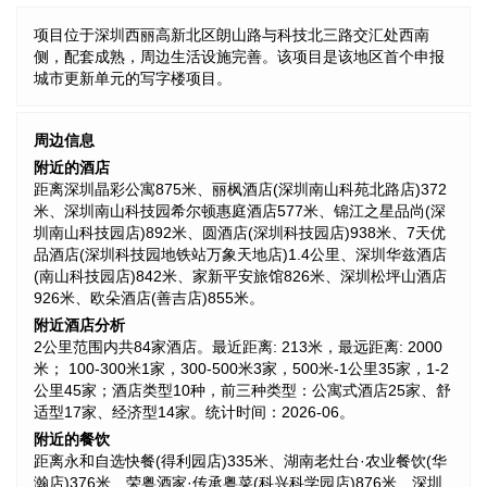
项目位于深圳西丽高新北区朗山路与科技北三路交汇处西南
侧，配套成熟，周边生活设施完善。该项目是该地区首个申报
城市更新单元的写字楼项目。
周边信息
附近的酒店
距离深圳晶彩公寓875米、丽枫酒店(深圳南山科苑北路店)372
米、深圳南山科技园希尔顿惠庭酒店577米、锦江之星品尚(深
圳南山科技园店)892米、圆酒店(深圳科技园店)938米、7天优
品酒店(深圳科技园地铁站万象天地店)1.4公里、深圳华兹酒店
(南山科技园店)842米、家新平安旅馆826米、深圳松坪山酒店
926米、欧朵酒店(善吉店)855米。
附近酒店分析
2公里范围内共84家酒店。最近距离: 213米，最远距离: 2000
米； 100-300米1家，300-500米3家，500米-1公里35家，1-2
公里45家；酒店类型10种，前三种类型：公寓式酒店25家、舒
适型17家、经济型14家。统计时间：2026-06。
附近的餐饮
距离永和自选快餐(得利园店)335米、湖南老灶台·农业餐饮(华
瀚店)376米、荣粤酒家·传承粤菜(科兴科学园店)876米、深圳