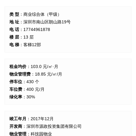
类 型
：商业综合体（甲级）
地 址
：深圳市南山区朗山路19号
电 话
：17744961878
楼 层
：13 层
电 梯
：客梯12部
租金均价
：103.0 元/㎡·月
物业管理费
：18.85 元/㎡/月
停车位
：430 个
车位费
：400 元/月
绿化率
：30%
竣工年月
：2017年12月
开发商
：深圳市源政投资集团有限公司
物业管理
：科技园物业