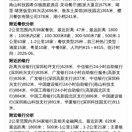
南山科技园希尔顿惠庭酒店·灵动餐厅(酷派大厦店)575米、啫
里·啫煲饭堂(科兴店)696米、衡东土菜馆(科技园店)355米、樱
川餐饮有限公司378米、潮小档241米。
附近餐饮分析
2公里范围内共98家餐饮。最近距离: 47米，最远距离: 1800
米； 100米内2家，100-300米8家，300-500米7家，500米-1
公里63家，1-2公里18家；餐饮类型25种，前三种热门类型：
湘菜15家、粤菜10家、中餐8家。人均约¥15～¥415。统计时
间：2026-06。
附近的银行
距离兴业银行(深圳松坪支行)628米、中信银行24小时自助银行
(深圳科兴支行)835米、广发银行24小时自助银行服务(高新支
行)836米、广发银行(深圳高新支行)837米、中信银行(深圳科
兴支行)852米、中国建设银行24小时自助银行(南山科技支
行)884米、中国工商银行24小时自助银行(高新园北区支
行)884米、中国工商银行(高新园北区支行)886米、中国建设银
行(深圳南山科技支行)891米、华夏银行(深圳科技园支行)911
米。
附近银行分析
2公里范围内共34家银行及相关金融网点。最近距离: 628米，
最远距离: 1800米； 500米-1公里13家，1-2公里21家；主要银